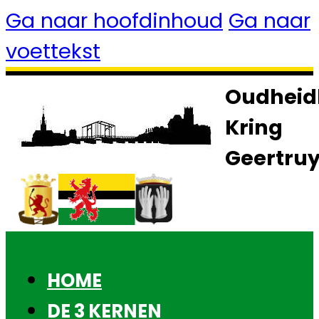
Ga naar hoofdinhoud
Ga naar
voettekst
Oudheid
Kring
Geertru
HOME
DE 3 KERNEN