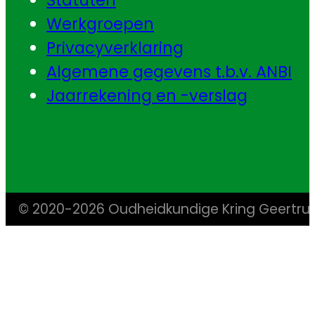
Werkgroepen
Privacyverklaring
Algemene gegevens t.b.v. ANBI
Jaarrekening en -verslag
© 2020-2026 Oudheidkundige Kring Geertr