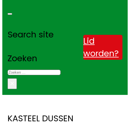
Search site
Lid
worden?
Zoeken
×
KASTEEL DUSSEN