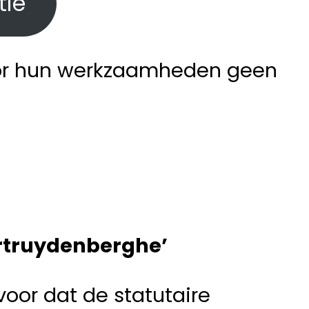
tie
or hun werkzaamheden geen
rtruydenberghe’
voor dat de statutaire