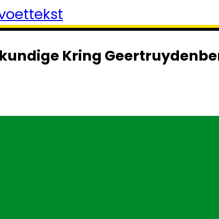
voettekst
kundige Kring Geertruydenbe