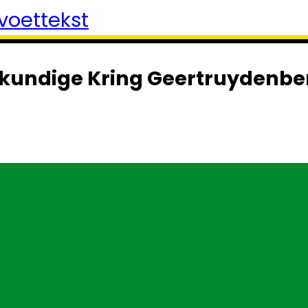
voettekst
kundige Kring Geertruydenbe