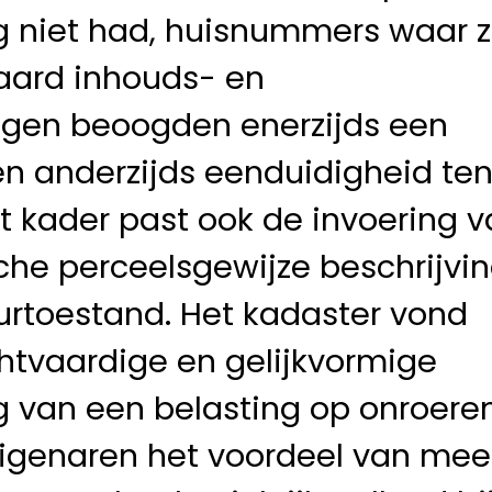
g niet had, huisnummers waar 
aard inhouds- en
ngen beoogden enerzijds een
n anderzijds eenduidigheid te
t kader past ook de invoering 
che perceelsgewijze beschrijvi
rtoestand. Het kadaster vond
chtvaardige en gelijkvormige
g van een belasting op onroere
eigenaren het voordeel van mee