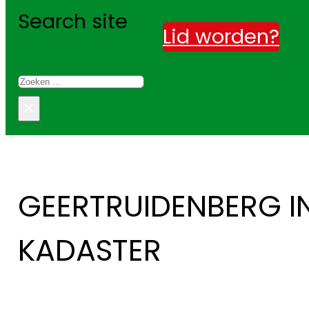
Search site
Lid worden?
Zoeken
×
GEERTRUIDENBERG IN
KADASTER