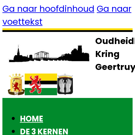
Ga naar hoofdinhoud
Ga naar
voettekst
Oudheid
Kring
Geertru
HOME
DE 3 KERNEN