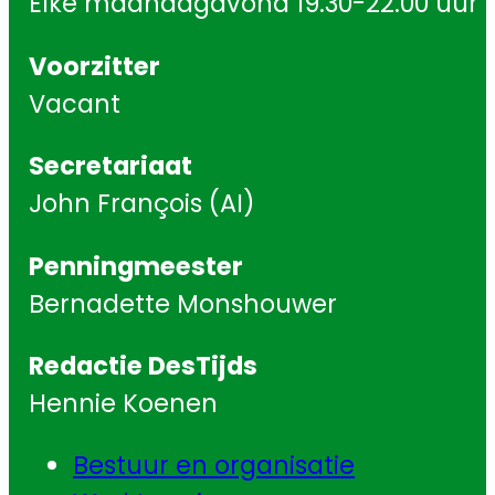
Elke maandagavond 19.30-22.00 uur
Voorzitter
Vacant
Secretariaat
John François (AI)
Penningmeester
Bernadette Monshouwer
Redactie DesTijds
Hennie Koenen
Bestuur en organisatie