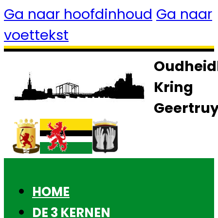
Ga naar hoofdinhoud
Ga naar
voettekst
Oudheid
Kring
Geertru
HOME
DE 3 KERNEN