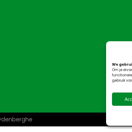
We gebrui
Om je ervar
functionele
gebruik va
Acc
uydenberghe