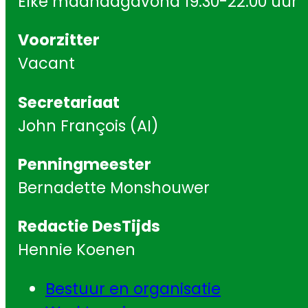
Elke maandagavond 19.30-22.00 uur
Voorzitter
Vacant
Secretariaat
John François (AI)
Penningmeester
Bernadette Monshouwer
Redactie DesTijds
Hennie Koenen
Bestuur en organisatie