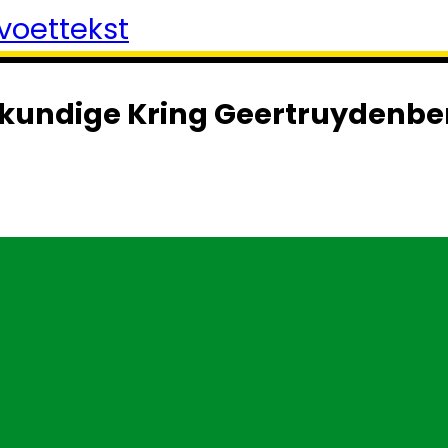
voettekst
kundige Kring Geertruydenbe