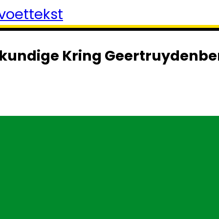
voettekst
kundige Kring Geertruydenbe