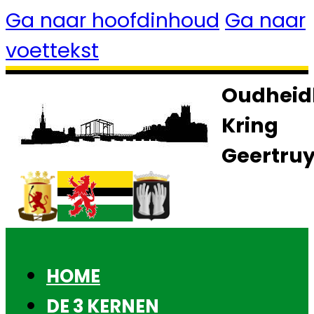
Ga naar hoofdinhoud
Ga naar
voettekst
Oudheid
Kring
Geertru
HOME
DE 3 KERNEN