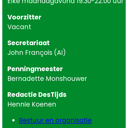
Elke maandagavond 19.30-22.00 uur
Voorzitter
Vacant
Secretariaat
John François (AI)
Penningmeester
Bernadette Monshouwer
Redactie DesTijds
Hennie Koenen
Bestuur en organisatie