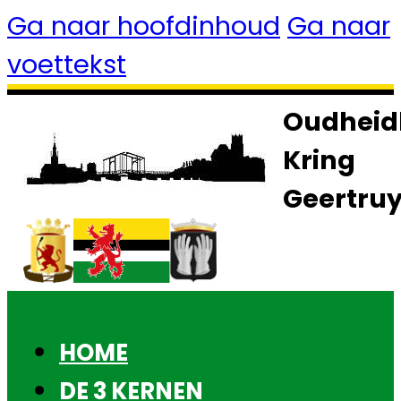
Ga naar hoofdinhoud
Ga naar
voettekst
Oudheid
Kring
Geertru
HOME
DE 3 KERNEN