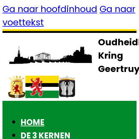
Ga naar hoofdinhoud
Ga naar
voettekst
Oudheid
Kring
Geertru
HOME
DE 3 KERNEN