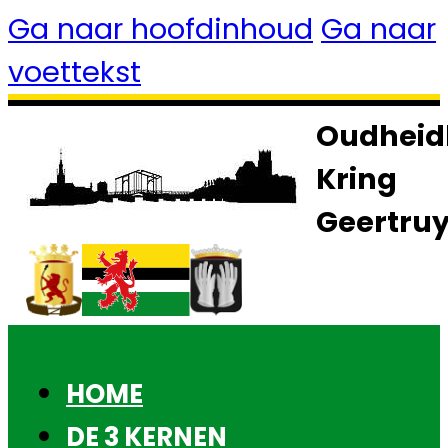
Ga naar hoofdinhoud
Ga naar
voettekst
Oudheid
Kring
Geertru
HOME
DE 3 KERNEN