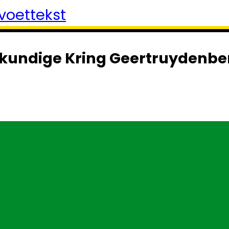
voettekst
kundige Kring Geertruydenbe