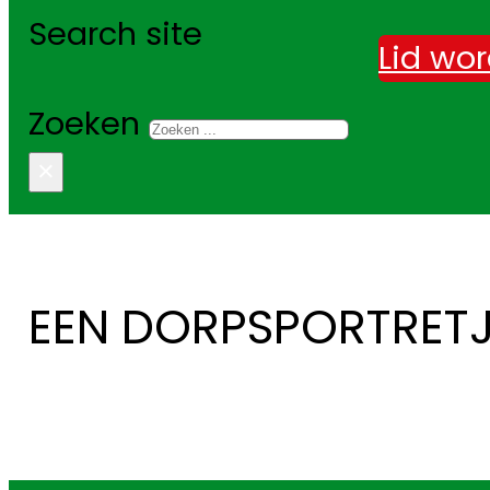
Search site
Lid wo
Zoeken
×
EEN DORPSPORTRET