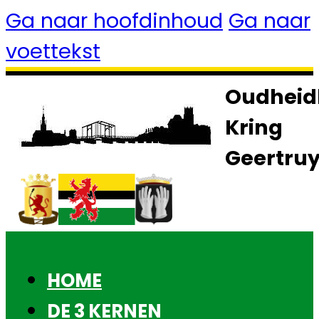
Ga naar hoofdinhoud
Ga naar
voettekst
Oudheid
Kring
Geertru
HOME
DE 3 KERNEN