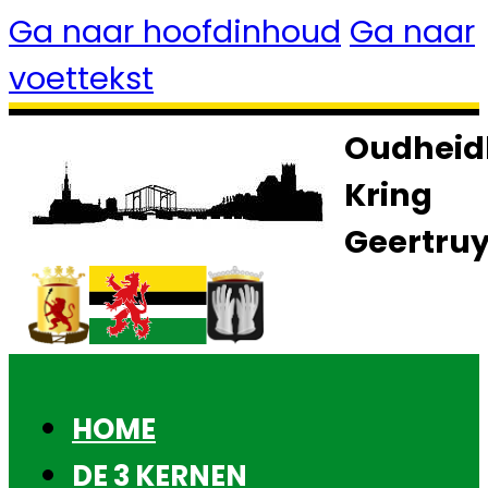
Ga naar hoofdinhoud
Ga naar
voettekst
Oudheid
Kring
Geertru
HOME
DE 3 KERNEN