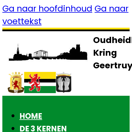
Ga naar hoofdinhoud
Ga naar
voettekst
Oudheid
Kring
Geertru
HOME
DE 3 KERNEN