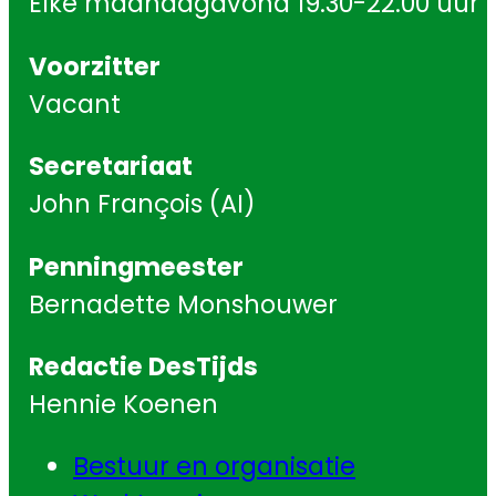
Elke maandagavond 19.30-22.00 uur
Voorzitter
Vacant
Secretariaat
John François (AI)
Penningmeester
Bernadette Monshouwer
Redactie DesTijds
Hennie Koenen
Bestuur en organisatie