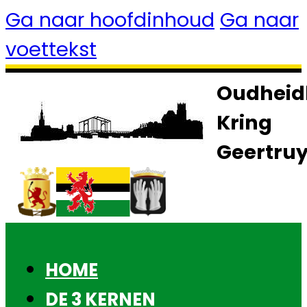
Ga naar hoofdinhoud
Ga naar
voettekst
Oudheid
Kring
Geertru
HOME
DE 3 KERNEN