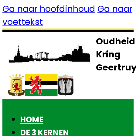
Ga naar hoofdinhoud
Ga naar
voettekst
Oudheid
Kring
Geertru
HOME
DE 3 KERNEN