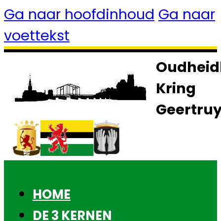
Ga naar hoofdinhoud
Ga naar
voettekst
Oudheid
Kring
Geertru
HOME
DE 3 KERNEN