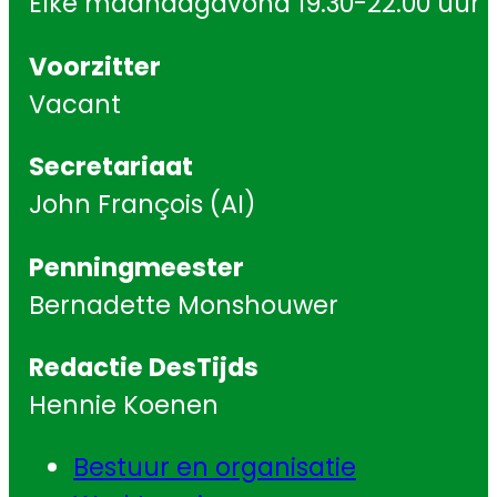
Elke maandagavond 19.30-22.00 uur
Voorzitter
Vacant
Secretariaat
John François (AI)
Penningmeester
Bernadette Monshouwer
Redactie DesTijds
Hennie Koenen
Bestuur en organisatie