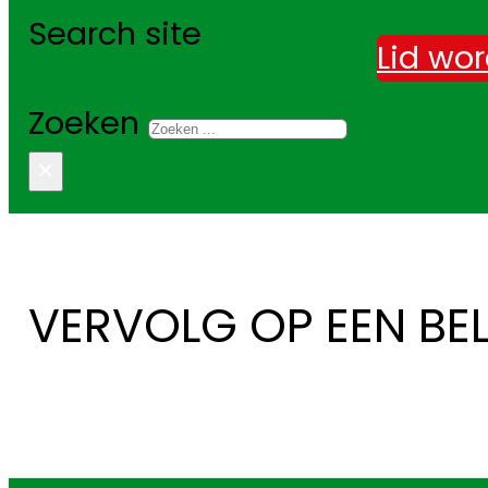
Search site
Lid wo
Zoeken
×
VERVOLG OP EEN BE