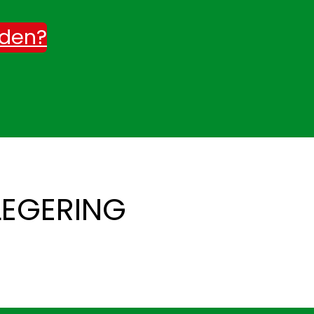
rden?
LEGERING