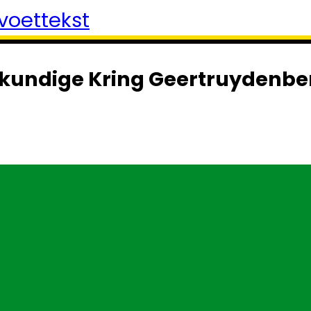
voettekst
kundige Kring Geertruydenbe