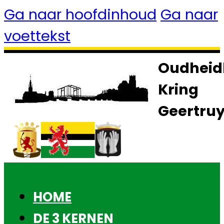
Ga naar hoofdinhoud
Ga naar
voettekst
Oudheid
Kring
Geertru
HOME
DE 3 KERNEN