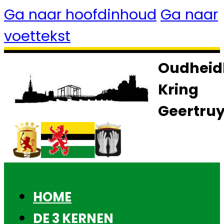
Ga naar hoofdinhoud
Ga naar
voettekst
Oudheid
Kring
Geertru
HOME
DE 3 KERNEN