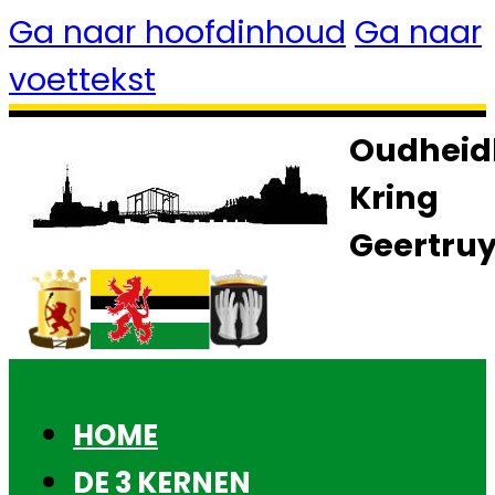
Ga naar hoofdinhoud
Ga naar
voettekst
Oudheid
Kring
Geertru
HOME
DE 3 KERNEN