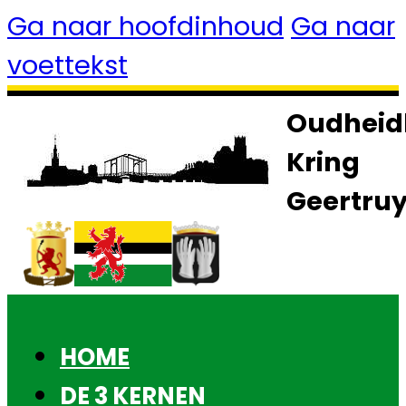
Ga naar hoofdinhoud
Ga naar
voettekst
Oudheid
Kring
Geertru
HOME
DE 3 KERNEN