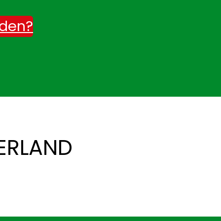
rden?
ERLAND