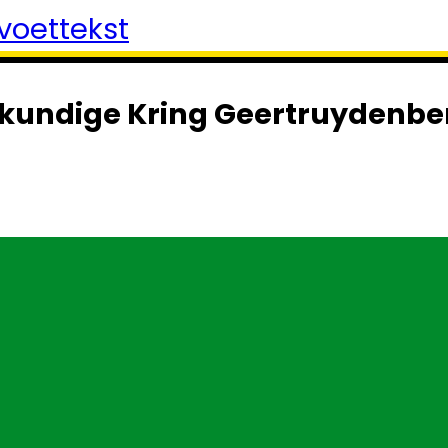
voettekst
kundige Kring Geertruydenbe