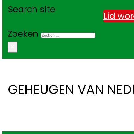
Search site
Lid wo
Zoeken
×
GEHEUGEN VAN NED