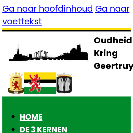
Ga naar hoofdinhoud
Ga naar
voettekst
Oudheid
Kring
Geertru
HOME
DE 3 KERNEN